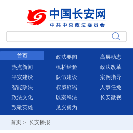
首页
政法要闻
高层动态
热点新闻
枫桥经验
政法改革
平安建设
队伍建设
案例指导
智能政法
权威辟谣
人事任免
政法文化
以案释法
长安微视
致敬英雄
见义勇为
首页
>
长安播报