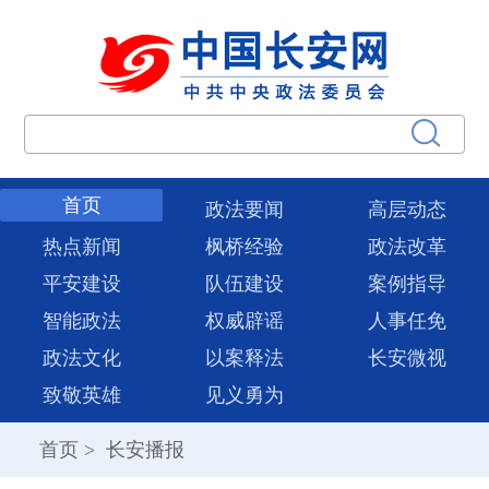
首页
政法要闻
高层动态
热点新闻
枫桥经验
政法改革
平安建设
队伍建设
案例指导
智能政法
权威辟谣
人事任免
政法文化
以案释法
长安微视
致敬英雄
见义勇为
首页
>
长安播报