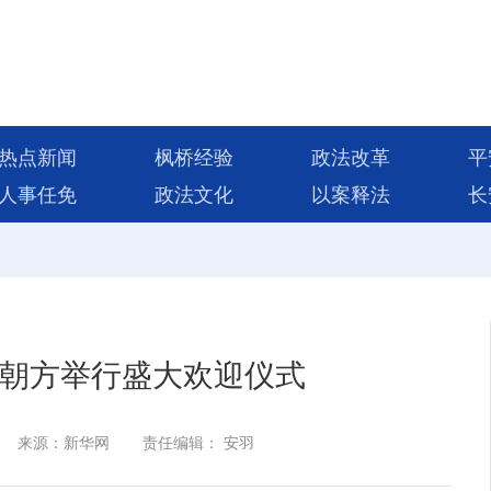
热点新闻
枫桥经验
政法改革
平
人事任免
政法文化
以案释法
长
 朝方举行盛大欢迎仪式
来源：新华网
责任编辑： 安羽