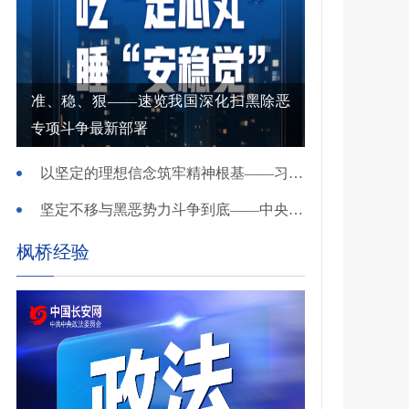
准、稳、狠——速览我国深化扫黑除恶
专项斗争最新部署
以坚定的理想信念筑牢精神根基——习近平党建思想理论品格系列述评之一
坚定不移与黑恶势力斗争到底——中央政法委负责同志就开展深化扫黑除恶专项斗争有关问题答记者问
枫桥经验