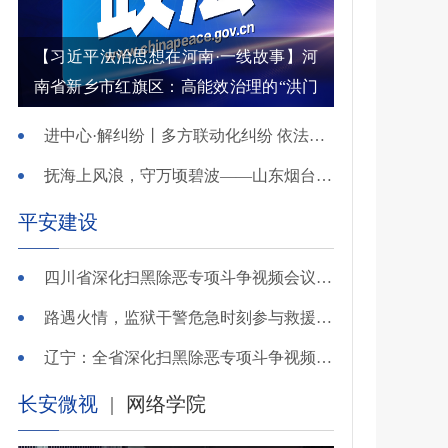
【习近平法治思想在河南·一线故事】河
南省新乡市红旗区：高能效治理的“洪门
密码”
进中心·解纠纷丨多方联动化纠纷 依法调解护农耕
抚海上风浪，守万顷碧波——山东烟台把矛盾化解在微澜未起时
平安建设
四川省深化扫黑除恶专项斗争视频会议召开 于立军出席并讲话
路遇火情，监狱干警危急时刻参与救援显身手！
辽宁：全省深化扫黑除恶专项斗争视频会议召开
长安微视
|
网络学院