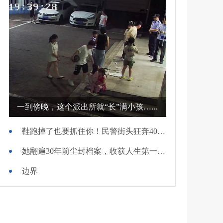
一到傍晚，这个派出所就“长”满小孩…...
鞋跑掉了也要抓住你！民警街头狂奔400米擒贼
她翻遍30年前尘封档案，收获人生第一面锦旗
边界