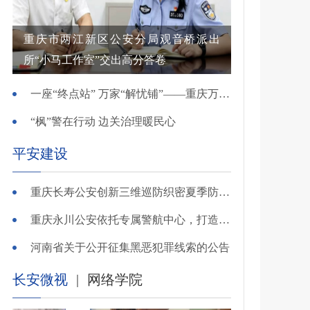
重庆市两江新区公安分局观音桥派出
所“小马工作室”交出高分答卷
一座“终点站” 万家“解忧铺”——重庆万州综治中心基层治理创新实践观察
“枫”警在行动 边关治理暖民心
平安建设
重庆长寿公安创新三维巡防织密夏季防溺水安全网
重庆永川公安依托专属警航中心，打造“全域感知、智能研判”智慧警务模式
河南省关于公开征集黑恶犯罪线索的公告
长安微视
|
网络学院