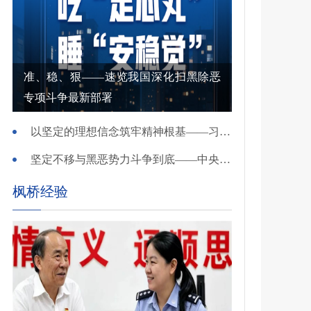
准、稳、狠——速览我国深化扫黑除恶
专项斗争最新部署
以坚定的理想信念筑牢精神根基——习近平党建思想理论品格系列述评之一
坚定不移与黑恶势力斗争到底——中央政法委负责同志就开展深化扫黑除恶专项斗争有关问题答记者问
枫桥经验