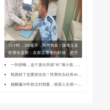
11小时，200毫升，只为救命！陇南文县
民警张彦辉：在群众需要的时候，把手
伸过去
一到傍晚，这个派出所就“长”满小孩…...
鞋跑掉了也要抓住你！民警街头狂奔400米擒贼
她翻遍30年前尘封档案，收获人生第一面锦旗