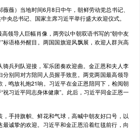
薇薇）当地时间6月8日中午，朝鲜劳动党总书记、
共中央总书记、国家主席习近平举行盛大欢迎仪式。
领导人巨幅肖像，两旁以中朝双语书写的“朝中友
岁”标语格外醒目。两国国旗迎风飘展，欢迎人群兴高
骑兵列队迎接，军乐团奏欢迎曲。金正恩和夫人李
妇分别同对方陪同人员握手致意。两党两国最高领导
歌，鸣放礼炮21响。习近平在金正恩陪同下，检阅朝
“祝习近平同志身体健康”。此后，习近平同金正恩一
，手持旗帜、鲜花和气球，高喊中朝友好口号，以
达最诚挚的欢迎。习近平和金正恩沿着红毯前行，向