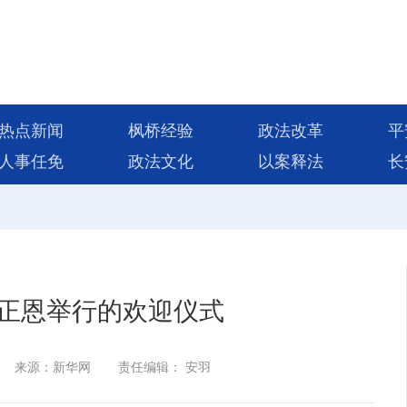
热点新闻
枫桥经验
政法改革
平
人事任免
政法文化
以案释法
长
正恩举行的欢迎仪式
来源：新华网
责任编辑： 安羽