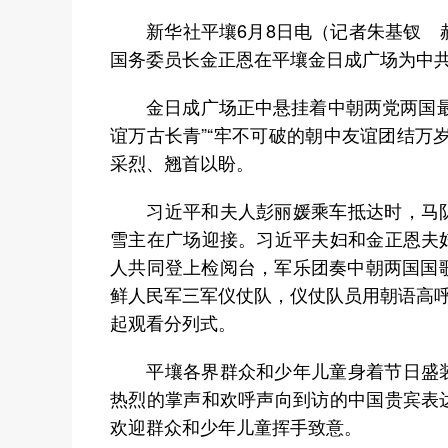
新华社平壤6月8日电（记者朱基钗 郝
国务委员长金正恩在平壤金日成广场为中
金日成广场正中悬挂着中朝两党两国最高
谊万古长青”“牢不可破的朝中友谊团结万
采烈、翘首以盼。
习近平和夫人彭丽媛乘车抵达时，马队
雪主在广场迎接。习近平夫妇和金正恩夫
人共同登上检阅台，军乐团奏中朝两国国
鲜人民军三军仪仗队，仪仗队员用朝语高呼
起观看分列式。
平壤各界群众和少年儿童身着节日盛装
热烈的掌声和欢呼声向到访的中国贵宾表
欢迎群众和少年儿童挥手致意。