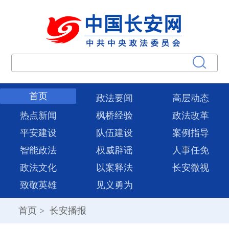
首页
政法要闻
高层动态
热点新闻
枫桥经验
政法改革
平安建设
队伍建设
案例指导
智能政法
权威辟谣
人事任免
政法文化
以案释法
长安微视
致敬英雄
见义勇为
首页
>
长安播报