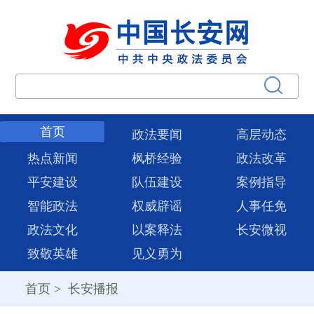
首页
政法要闻
高层动态
热点新闻
枫桥经验
政法改革
平安建设
队伍建设
案例指导
智能政法
权威辟谣
人事任免
政法文化
以案释法
长安微视
致敬英雄
见义勇为
首页
>
长安播报