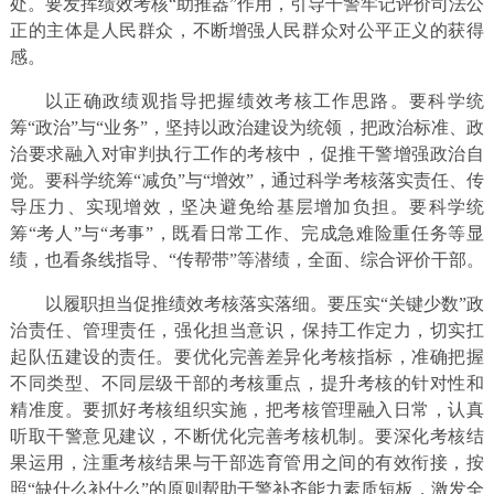
处。要发挥绩效考核“助推器”作用，引导干警牢记评价司法公
正的主体是人民群众，不断增强人民群众对公平正义的获得
感。
以正确政绩观指导把握绩效考核工作思路。要科学统
筹“政治”与“业务”，坚持以政治建设为统领，把政治标准、政
治要求融入对审判执行工作的考核中，促推干警增强政治自
觉。要科学统筹“减负”与“增效”，通过科学考核落实责任、传
导压力、实现增效，坚决避免给基层增加负担。要科学统
筹“考人”与“考事”，既看日常工作、完成急难险重任务等显
绩，也看条线指导、“传帮带”等潜绩，全面、综合评价干部。
以履职担当促推绩效考核落实落细。要压实“关键少数”政
治责任、管理责任，强化担当意识，保持工作定力，切实扛
起队伍建设的责任。要优化完善差异化考核指标，准确把握
不同类型、不同层级干部的考核重点，提升考核的针对性和
精准度。要抓好考核组织实施，把考核管理融入日常，认真
听取干警意见建议，不断优化完善考核机制。要深化考核结
果运用，注重考核结果与干部选育管用之间的有效衔接，按
照“缺什么补什么”的原则帮助干警补齐能力素质短板，激发全