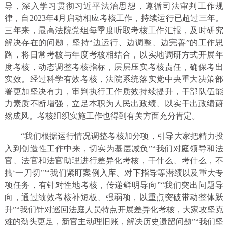
导，深入学习贯彻习近平法治思想，遵循司法审判工作规
律，自2023年4月启动相应考核工作，持续运行已超过三年。
三年来，最高法院党组每季度听取考核工作汇报，及时研究
解决存在的问题，坚持“边运行、边调整、边完善”的工作思
路，将日常考核与年度考核相结合，以实地调研方式开展年
度考核，动态调整考核指标，层层压实考核责任，确保考出
实效。经过科学有效考核，法院系统落实党中央重大决策部
署更加坚决有力，审判执行工作质效持续提升，干部队伍能
力素质不断增强，立足本职为人民出政绩、以实干出政绩蔚
然成风。考核组织实施工作也得到有关方面充分肯定。
“我们根据运行情况调整考核加分项，引导大家把精力投
入到创造性工作中来，切实为基层减负”“我们对庭领导和法
官、法官和法官助理进行差异化考核，干什么、考什么，不
搞‘一刀切’”“我们紧盯案例入库、对下指导等潜绩以及重大专
项任务，有针对性地考核，传递鲜明导向”“我们突出问题导
向，通过绩效考核补短板、强弱项，以重点突破带动整体跃
升”“我们针对巡回法庭人员特点开展差异化考核，大家攻坚克
难的劲头更足，新官主动理旧账，解决历史遗留问题”“我们坚