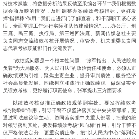
持技术赋能，将数据分析结果反馈至采编各环节”“我们根据数
据会商反映的情况，及时调整办案绩效考核指标，更好发
挥‘指挥棒’作用”“我们走进部门了解查看，和干部职工谈心谈
话，全面掌握工作运行实际和队伍建设情况”……办公厅、刑
三庭、民三庭、执行局、第三巡回法庭、新闻传媒总社主要
负责同志交流绩效考核开展情况，审管办、机关党委负责同
志代表考核职能部门作交流发言。
“政绩观问题是一个根本性问题。”张军指出，人民法院肩
负着“为大局服务、为人民司法”的政治责任和使命，必须以正
确政绩观为引领，聚焦主责主业，提升审判质效，服务经济
社会高质量发展。围绕树立和践行正确政绩观，做深做实全
员绩效考核，更好履行职责使命，张军提出三方面要求——
以绩效考核促推正确政绩观落到实处。要发挥绩效考
核“指挥棒”作用，引导干警不仅坚决落实党中央决策部署，更
通过司法建议等主动、协同落实党中央重大部署，把党的绝
对领导落到实处。要发挥绩效考核“风向标”作用，引导干警不
仅严格依法定分、更重实质止争，把“以人民为中心”落到实