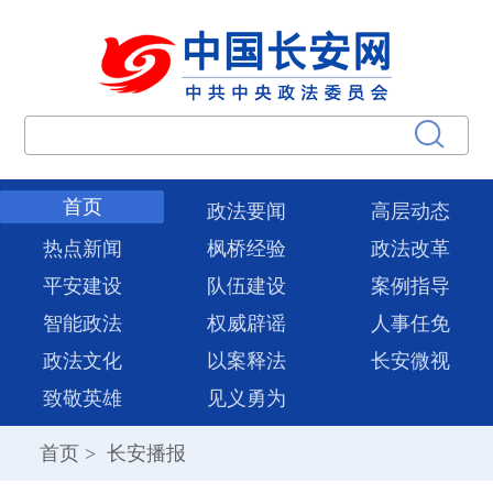
首页
政法要闻
高层动态
热点新闻
枫桥经验
政法改革
平安建设
队伍建设
案例指导
智能政法
权威辟谣
人事任免
政法文化
以案释法
长安微视
致敬英雄
见义勇为
首页
>
长安播报