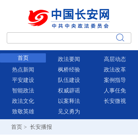
首页
政法要闻
高层动态
热点新闻
枫桥经验
政法改革
平安建设
队伍建设
案例指导
智能政法
权威辟谣
人事任免
政法文化
以案释法
长安微视
致敬英雄
见义勇为
首页
>
长安播报