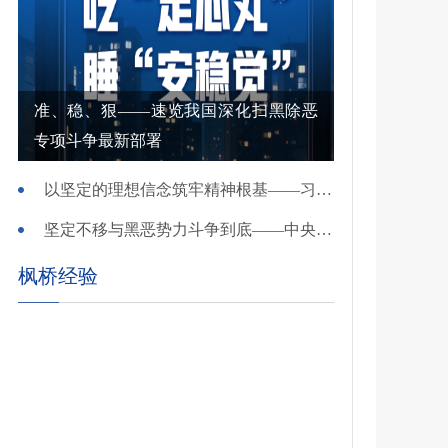
准、稳、狠——速览我国深化扫黑除恶
专项斗争最新部署
以坚定的理想信念筑牢精神根基——习近平党建思想理论品格系列述评之一
坚定不移与黑恶势力斗争到底——中央政法委负责同志就开展深化扫黑除恶专项斗争有关问题答记者问
枫桥经验