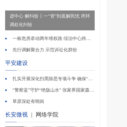
进中心·解纠纷丨一“管”到底解民忧 闭环
调处化纠纷
一栋危房牵动两年维权路 综治中心跨省寻鉴解民忧
先行调解聚合力 示范诉讼化群纷
平安建设
扎实开展深化扫黑除恶专项斗争 确保“全年全域平平安安、平平稳稳”——广东召开全省扫黑除恶专项斗争视频
“警察蓝”守护“绝版山水” 张家界国家森林公园景区派出所深化“生态警务”建设
草原深处有哨岗
长安微视
|
网络学院