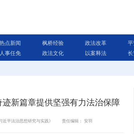
热点新闻
枫桥经验
政法改革
平
人事任免
政法文化
以案释法
长
奇迹新篇章提供坚强有力法治保障
习近平法治思想研究与实践》
责任编辑： 安羽