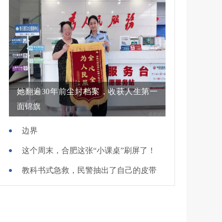
她翻遍30年前尘封档案，收获人生第一
面锦旗
边界
这个周末，合肥这张“小课桌”刷屏了！
教科书式急救，民警抽出了自己的皮带