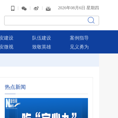
|
|
|
2026年08月6日 星期四
安建设
队伍建设
案例指导
安微视
致敬英雄
见义勇为
热点新闻