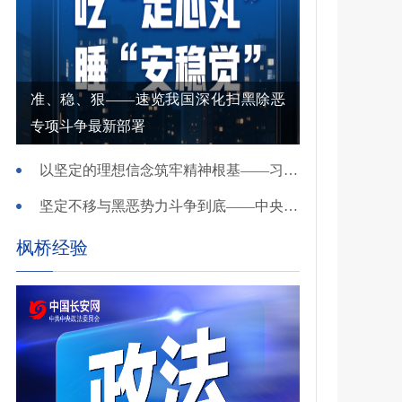
准、稳、狠——速览我国深化扫黑除恶
专项斗争最新部署
以坚定的理想信念筑牢精神根基——习近平党建思想理论品格系列述评之一
坚定不移与黑恶势力斗争到底——中央政法委负责同志就开展深化扫黑除恶专项斗争有关问题答记者问
枫桥经验