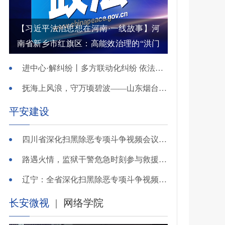
【习近平法治思想在河南·一线故事】河
南省新乡市红旗区：高能效治理的“洪门
密码”
进中心·解纠纷丨多方联动化纠纷 依法调解护农耕
抚海上风浪，守万顷碧波——山东烟台把矛盾化解在微澜未起时
平安建设
四川省深化扫黑除恶专项斗争视频会议召开 于立军出席并讲话
路遇火情，监狱干警危急时刻参与救援显身手！
辽宁：全省深化扫黑除恶专项斗争视频会议召开
长安微视
|
网络学院