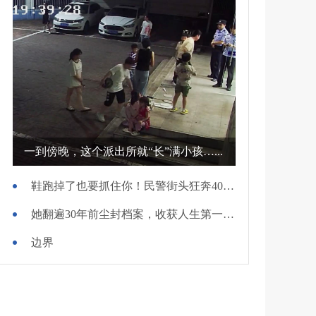
一到傍晚，这个派出所就“长”满小孩…...
鞋跑掉了也要抓住你！民警街头狂奔400米擒贼
她翻遍30年前尘封档案，收获人生第一面锦旗
边界