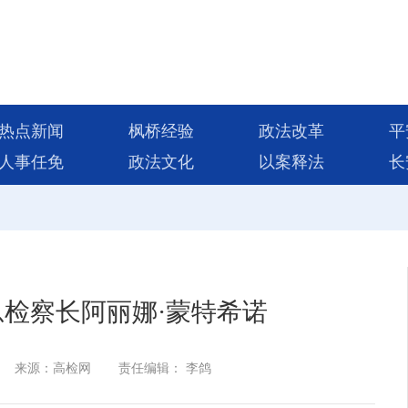
热点新闻
枫桥经验
政法改革
平
人事任免
政法文化
以案释法
长
检察长阿丽娜·蒙特希诺
来源：高检网
责任编辑： 李鸽