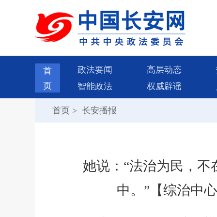
政法要闻
高层动态
首
页
智能政法
权威辟谣
首页
>
长安播报
她说：“法治为民，不
中。”【综治中