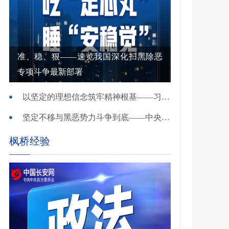
准、稳、狠——速览我国深化扫黑除恶
专项斗争最新部署
以坚定的理想信念筑牢精神根基——习近平党建思想理论品格系列述评之一
坚定不移与黑恶势力斗争到底——中央政法委负责同志就开展深化扫黑除恶专项斗争有关问题答记者问
枫桥经验