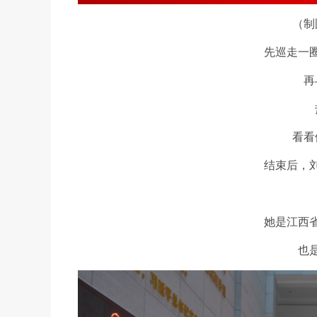
（制
先巡走一
再
看看
结束后，
她是江西
也