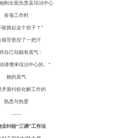
她刚全面负责县综治中心
各项工作时
不能挑起这个担子？”
位领导曾捏了一把汗
婷自己却颇有底气：
主动请缨来综治中心的。”
她的底气
对矛盾纠纷化解工作的
熟悉与热爱
——
物业纠纷“三调”工作法