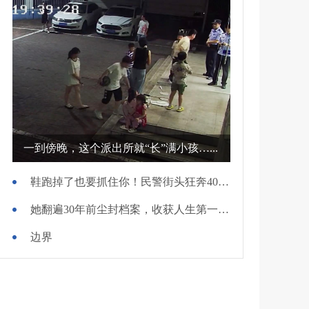
一到傍晚，这个派出所就“长”满小孩…...
鞋跑掉了也要抓住你！民警街头狂奔400米擒贼
她翻遍30年前尘封档案，收获人生第一面锦旗
边界