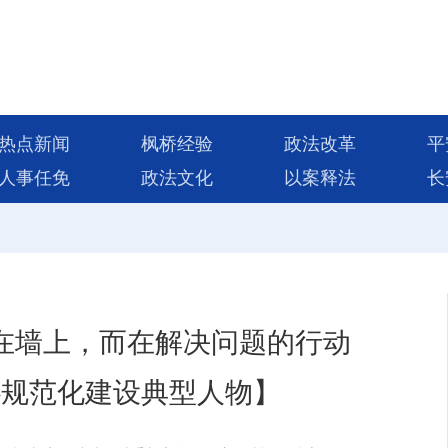
热点新闻
枫桥经验
政法改革
平
人事任免
政法文化
以案释法
长
在墙上，而在解决问题的行动
心规范化建设典型人物】