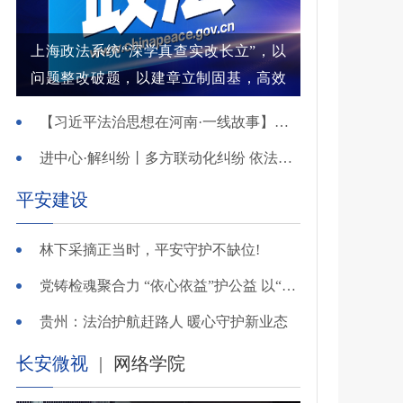
上海政法系统“深学真查实改长立”，以
问题整改破题，以建章立制固基，高效
解纷结案增强群众获得感
【习近平法治思想在河南·一线故事】河南省新乡市红旗区：高能效治理的“洪门密码”
进中心·解纠纷丨多方联动化纠纷 依法调解护农耕
平安建设
林下采摘正当时，平安守护不缺位!
党铸检魂聚合力 “依心依益”护公益 以“四融”路径引领多元共治
贵州：法治护航赶路人 暖心守护新业态
长安微视
|
网络学院