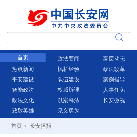
首页
政法要闻
高层动态
热点新闻
枫桥经验
政法改革
平安建设
队伍建设
案例指导
智能政法
权威辟谣
人事任免
政法文化
以案释法
长安微视
致敬英雄
见义勇为
首页
>
长安播报