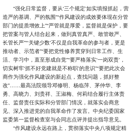
“强化日常监督，要从‘三个规定’如实填报抓起，营
造严的基调、严的氛围”“作风建设的成效要体现在分管
部门的提质增效上”“严管就是厚爱，监督就是保护，要
把管案与管人结合起来，做到真管真严、敢管敢严、
长管长严”“‘关键少数’不仅是自我革命的参与者，更是
推动者、示范者”“要把党性修养贯穿到日常工作、生
活、学习中，直至形成自觉”“要严格落实‘一岗双责’，
切实树牢‘抓不好党建就是不称职’的意识”“要把此次会
商作为强化作风建设的新起点，查找问题，抓好整
改”……最高法院领导邓修明、杨临萍、茅仲华、李
勇、高晓力、刘贵祥、王淑梅、何莉结合履行主体责
任、监督责任实际和分管部门情况，就落实会商意
见、深入推进党的自我革命作了发言。中央纪委国家
监委第一监督检查室与会同志点评并提出指导意见。
“作风建设永远在路上，贯彻落实中央八项规定精