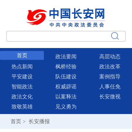
首页
政法要闻
高层动态
热点新闻
枫桥经验
政法改革
平安建设
队伍建设
案例指导
智能政法
权威辟谣
人事任免
政法文化
以案释法
长安微视
致敬英雄
见义勇为
首页
>
长安播报