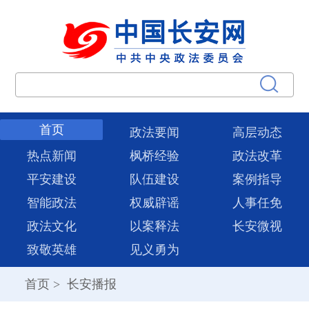
首页
政法要闻
高层动态
热点新闻
枫桥经验
政法改革
平安建设
队伍建设
案例指导
智能政法
权威辟谣
人事任免
政法文化
以案释法
长安微视
致敬英雄
见义勇为
首页
>
长安播报