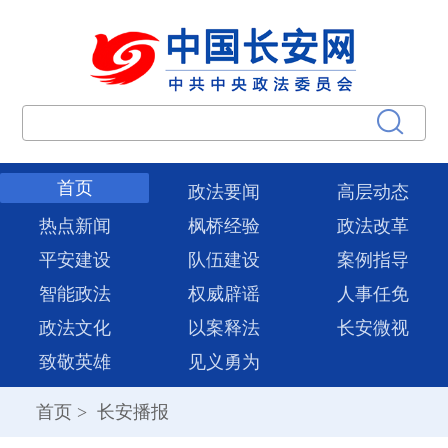
首页
政法要闻
高层动态
热点新闻
枫桥经验
政法改革
平安建设
队伍建设
案例指导
智能政法
权威辟谣
人事任免
政法文化
以案释法
长安微视
致敬英雄
见义勇为
首页
>
长安播报