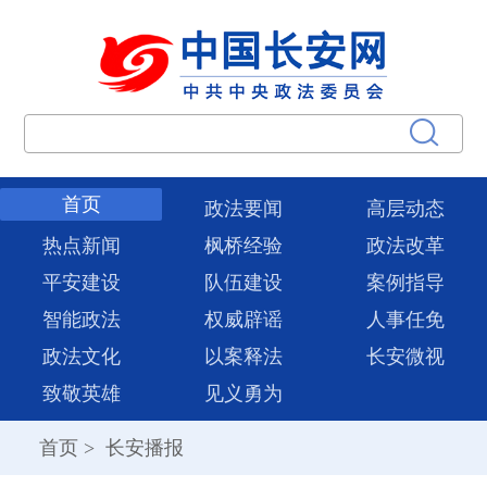
首页
政法要闻
高层动态
热点新闻
枫桥经验
政法改革
平安建设
队伍建设
案例指导
智能政法
权威辟谣
人事任免
政法文化
以案释法
长安微视
致敬英雄
见义勇为
首页
>
长安播报