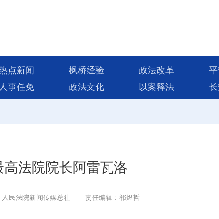
热点新闻
枫桥经验
政法改革
平
人事任免
政法文化
以案释法
长
最高法院院长阿雷瓦洛
：人民法院新闻传媒总社
责任编辑：祁煜哲