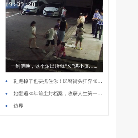
一到傍晚，这个派出所就“长”满小孩…...
鞋跑掉了也要抓住你！民警街头狂奔400米擒贼
她翻遍30年前尘封档案，收获人生第一面锦旗
边界