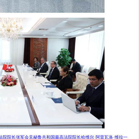
法院院长张军会见秘鲁共和国最高法院院长哈维尔·阿雷瓦洛·维拉一