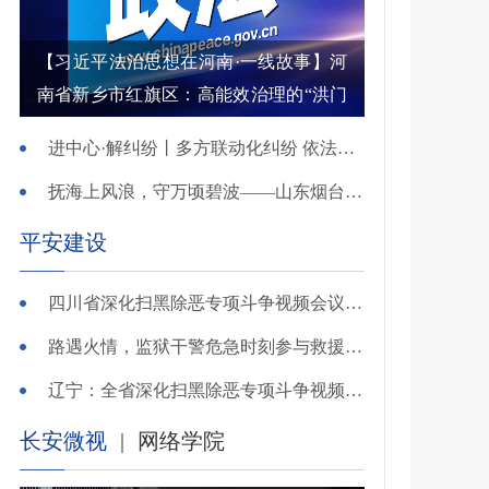
【习近平法治思想在河南·一线故事】河
南省新乡市红旗区：高能效治理的“洪门
密码”
进中心·解纠纷丨多方联动化纠纷 依法调解护农耕
抚海上风浪，守万顷碧波——山东烟台把矛盾化解在微澜未起时
平安建设
四川省深化扫黑除恶专项斗争视频会议召开 于立军出席并讲话
路遇火情，监狱干警危急时刻参与救援显身手！
辽宁：全省深化扫黑除恶专项斗争视频会议召开
长安微视
|
网络学院