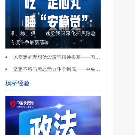
准、稳、狠——速览我国深化扫黑除恶
专项斗争最新部署
以坚定的理想信念筑牢精神根基——习近平党建思想理论品格系列述评之一
坚定不移与黑恶势力斗争到底——中央政法委负责同志就开展深化扫黑除恶专项斗争有关问题答记者问
枫桥经验