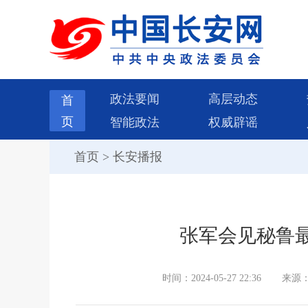
政法要闻
高层动态
首
页
智能政法
权威辟谣
首页
>
长安播报
张军会见秘鲁
时间：2024-05-27 22:36
来源