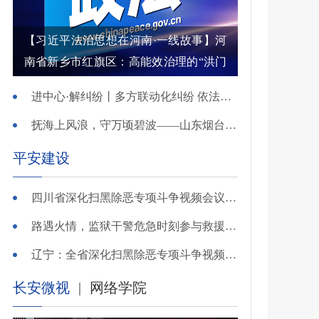
【习近平法治思想在河南·一线故事】河
南省新乡市红旗区：高能效治理的“洪门
密码”
进中心·解纠纷丨多方联动化纠纷 依法调解护农耕
抚海上风浪，守万顷碧波——山东烟台把矛盾化解在微澜未起时
平安建设
四川省深化扫黑除恶专项斗争视频会议召开 于立军出席并讲话
路遇火情，监狱干警危急时刻参与救援显身手！
辽宁：全省深化扫黑除恶专项斗争视频会议召开
长安微视
|
网络学院