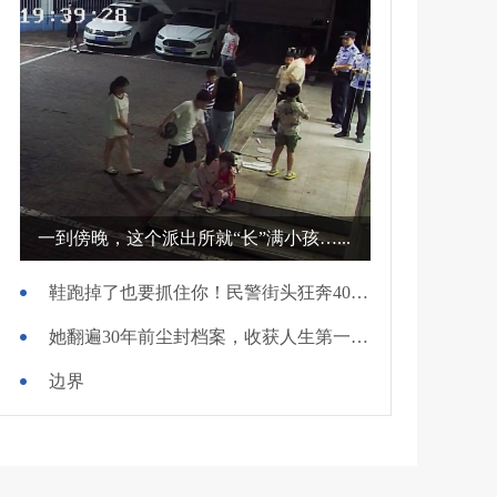
一到傍晚，这个派出所就“长”满小孩…...
鞋跑掉了也要抓住你！民警街头狂奔400米擒贼
她翻遍30年前尘封档案，收获人生第一面锦旗
边界