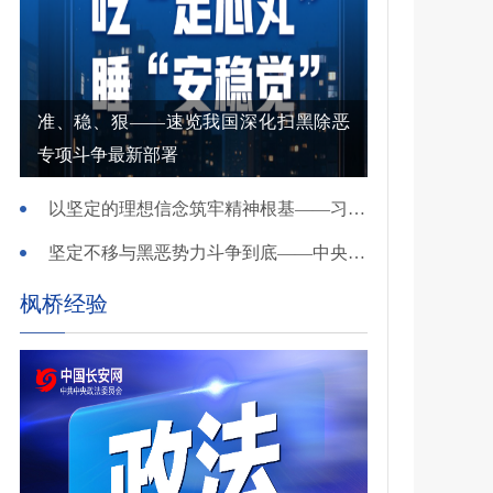
准、稳、狠——速览我国深化扫黑除恶
专项斗争最新部署
以坚定的理想信念筑牢精神根基——习近平党建思想理论品格系列述评之一
坚定不移与黑恶势力斗争到底——中央政法委负责同志就开展深化扫黑除恶专项斗争有关问题答记者问
枫桥经验