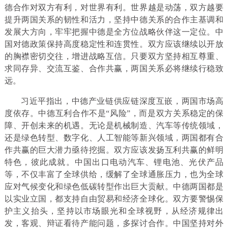
德合作对双方有利，对世界有利。世界越是动荡，双方越要
提升两国关系的韧性和活力，坚持中德关系的合作主基调和
发展大方向，牢牢把握中德是全方位战略伙伴这一定位。中
国对德政策保持高度稳定性和连贯性。双方应该继续以开放
的胸襟密切交往，增进战略互信。只要双方坚持相互尊重、
求同存异、交流互鉴、合作共赢，两国关系必将继续行稳致
远。
习近平指出，中德产业链供应链深度互嵌，两国市场高
度依存。中德互利合作不是“风险”，而是双方关系稳定的保
障、开创未来的机遇。无论是机械制造、汽车等传统领域，
还是绿色转型、数字化、人工智能等新兴领域，两国都有合
作共赢的巨大潜力亟待挖掘。双方应该发扬互利共赢的鲜明
特色，彼此成就。中国出口电动汽车、锂电池、光伏产品
等，不仅丰富了全球供给，缓解了全球通胀压力，也为全球
应对气候变化和绿色低碳转型作出巨大贡献。中德两国都是
以实业立国，都支持自由贸易和经济全球化。双方要警惕保
护主义抬头，坚持以市场眼光和全球视野，从经济规律出
发，客观、辩证看待产能问题，多探讨合作。中国坚持对外