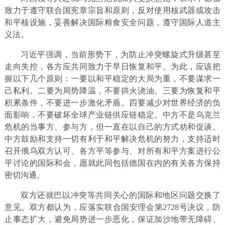
致力于遵守联合国宪章宗旨和原则，反对使用核武器或攻击
和平核设施，妥善解决国际粮食安全问题，遵守国际人道主
义法。
习近平强调，当前形势下，为防止冲突螺旋式升级甚至
走向失控，各方应共同致力于早日恢复和平。为此，应该把
握以下几个原则：一要以和平稳定的大局为重，不要谋求一
己私利。二要为局势降温，不要拱火浇油。三要为恢复和平
积累条件，不要进一步激化矛盾。四要减少对世界经济的负
面影响，不要破坏全球产业链供应链稳定。中方不是乌克兰
危机的当事方、参与方，但一直在以自己的方式劝和促谈。
中方鼓励和支持一切有利于和平解决危机的努力，支持适时
召开俄乌双方认可、各方平等参与、对所有和平方案进行公
平讨论的国际和会，愿就此同包括德国在内的有关各方保持
密切沟通。
双方还就巴以冲突等共同关心的国际和地区问题交换了
意见。双方都认为，应落实联合国安理会第2728号决议，防
止事态扩大，避免局势进一步恶化，保证加沙地带无障碍、