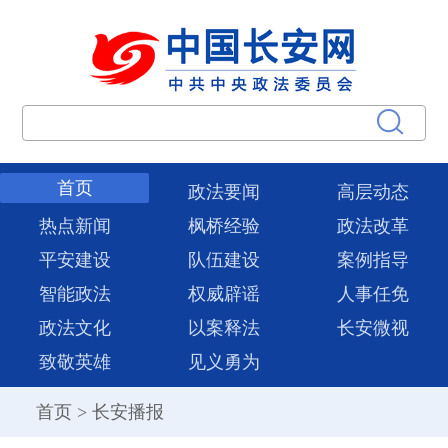
首页
政法要闻
高层动态
热点新闻
枫桥经验
政法改革
平安建设
队伍建设
案例指导
智能政法
权威辟谣
人事任免
政法文化
以案释法
长安微视
致敬英雄
见义勇为
首页
>
长安播报