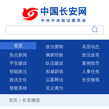
首页
政法要闻
高层动态
热点新闻
枫桥经验
政法改革
平安建设
队伍建设
案例指导
智能政法
权威辟谣
人事任免
政法文化
以案释法
长安微视
致敬英雄
见义勇为
首页
>
长安播报