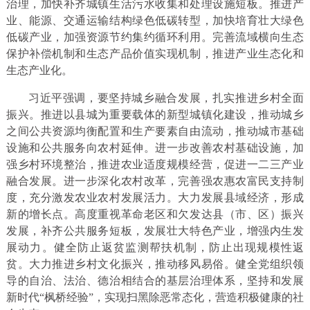
治理，加快补齐城镇生活污水收集和处理设施短板。推进产
业、能源、交通运输结构绿色低碳转型，加快培育壮大绿色
低碳产业，加强资源节约集约循环利用。完善流域横向生态
保护补偿机制和生态产品价值实现机制，推进产业生态化和
生态产业化。
习近平强调，要坚持城乡融合发展，扎实推进乡村全面
振兴。推进以县城为重要载体的新型城镇化建设，推动城乡
之间公共资源均衡配置和生产要素自由流动，推动城市基础
设施和公共服务向农村延伸。进一步改善农村基础设施，加
强乡村环境整治，推进农业适度规模经营，促进一二三产业
融合发展。进一步深化农村改革，完善强农惠农富民支持制
度，充分激发农业农村发展活力。大力发展县域经济，形成
新的增长点。高度重视革命老区和欠发达县（市、区）振兴
发展，补齐公共服务短板，发展壮大特色产业，增强内生发
展动力。健全防止返贫监测帮扶机制，防止出现规模性返
贫。大力推进乡村文化振兴，推动移风易俗。健全党组织领
导的自治、法治、德治相结合的基层治理体系，坚持和发展
新时代“枫桥经验”，实现扫黑除恶常态化，营造积极健康的社