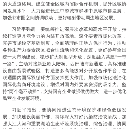
的大通道格局。建立健全区域内省际合作机制，提升区域协
同发展水平。大力促进长江中游城市群和中原城市群发展，
加强都市圈之间协调联动，更好辐射带动周边地区发展。
习近平强调，要统筹推进深层次改革和高水平开放，持
续打造更具竞争力的内陆开放高地。深化要素市场化改革，
完善市场经济基础制度，全面清理纠正地方保护行为，推动
各种生产力要素跨区域合理流动和优化配置，更好参与全国
统一大市场建设。稳步扩大制度型开放，深度融入共建“一带
一路”，主动对接新亚欧大陆桥、西部陆海新通道，高标准建
设自由贸易试验区，打造更多高能级对外开放合作平台，在
联通国内国际双循环方面发挥更大作用。加强市场化法治化
国际化营商环境建设，增强对国内外要素资源的吸引力。坚
持“两个毫不动摇”，支持国有企业做强做优做大，进一步优化
民营企业发展环境。
习近平指出，要协同推进生态环境保护和绿色低碳发
展，加快建设美丽中部。持续深入打好污染防治攻坚战，加
强大江大河和重要湖泊生态环境系统治理、综合治理、协同