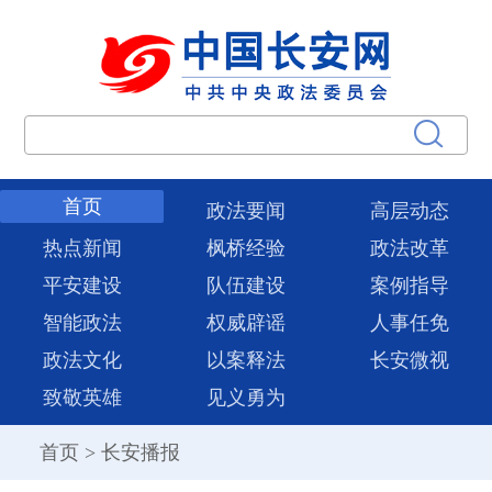
首页
政法要闻
高层动态
热点新闻
枫桥经验
政法改革
平安建设
队伍建设
案例指导
智能政法
权威辟谣
人事任免
政法文化
以案释法
长安微视
致敬英雄
见义勇为
首页
>
长安播报