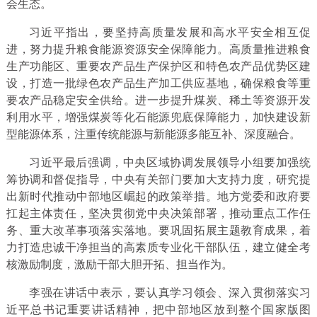
会生态。
习近平指出，要坚持高质量发展和高水平安全相互促
进，努力提升粮食能源资源安全保障能力。高质量推进粮食
生产功能区、重要农产品生产保护区和特色农产品优势区建
设，打造一批绿色农产品生产加工供应基地，确保粮食等重
要农产品稳定安全供给。进一步提升煤炭、稀土等资源开发
利用水平，增强煤炭等化石能源兜底保障能力，加快建设新
型能源体系，注重传统能源与新能源多能互补、深度融合。
习近平最后强调，中央区域协调发展领导小组要加强统
筹协调和督促指导，中央有关部门要加大支持力度，研究提
出新时代推动中部地区崛起的政策举措。地方党委和政府要
扛起主体责任，坚决贯彻党中央决策部署，推动重点工作任
务、重大改革事项落实落地。要巩固拓展主题教育成果，着
力打造忠诚干净担当的高素质专业化干部队伍，建立健全考
核激励制度，激励干部大胆开拓、担当作为。
李强在讲话中表示，要认真学习领会、深入贯彻落实习
近平总书记重要讲话精神，把中部地区放到整个国家版图