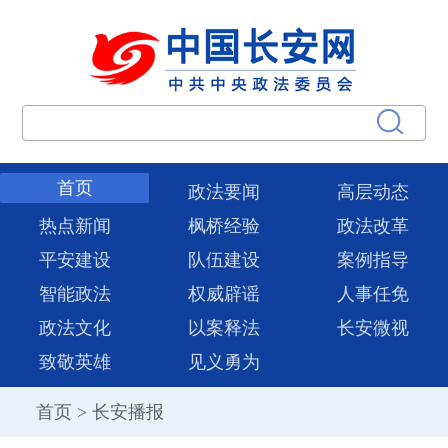
首页
政法要闻
高层动态
热点新闻
枫桥经验
政法改革
平安建设
队伍建设
案例指导
智能政法
权威辟谣
人事任免
政法文化
以案释法
长安微视
致敬英雄
见义勇为
首页
>
长安播报