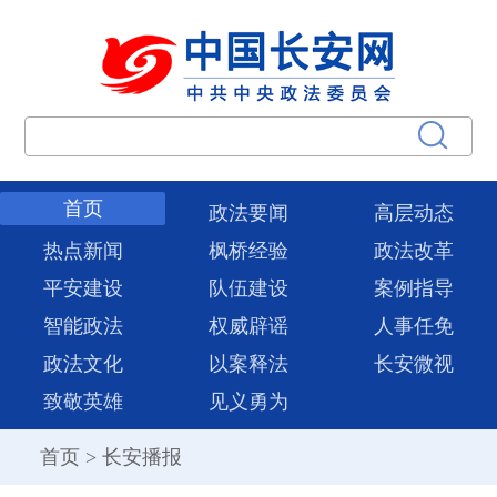
首页
政法要闻
高层动态
热点新闻
枫桥经验
政法改革
平安建设
队伍建设
案例指导
智能政法
权威辟谣
人事任免
政法文化
以案释法
长安微视
致敬英雄
见义勇为
首页
>
长安播报