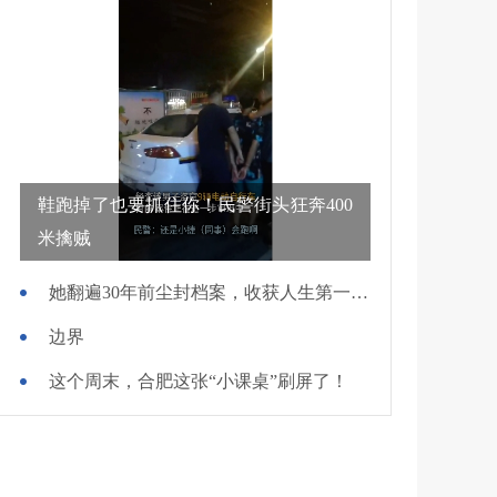
鞋跑掉了也要抓住你！民警街头狂奔400
米擒贼
她翻遍30年前尘封档案，收获人生第一面锦旗
边界
这个周末，合肥这张“小课桌”刷屏了！