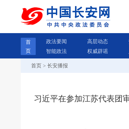
政法要闻
高层动态
首
页
智能政法
权威辟谣
首页
>
长安播报
习近平在参加江苏代表团审