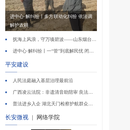
进中心·解纠纷丨多方联动化纠纷 依法调
解护农耕
抚海上风浪，守万顷碧波——山东烟台把矛盾化解在微澜未起时
进中心·解纠纷丨一“管”到底解民忧 闭环调处化纠纷
平安建设
人民法庭融入基层治理最前沿
广西凌云法院：非遗清音助陪审 良法温情解千纷
普法进乡入企 湖北天门检察护航群众金融财产安全
长安微视
|
网络学院