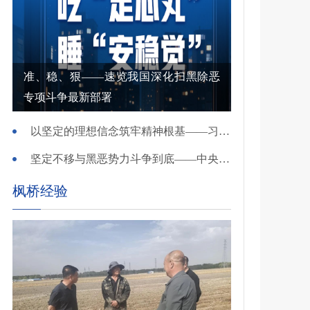
准、稳、狠——速览我国深化扫黑除恶
专项斗争最新部署
以坚定的理想信念筑牢精神根基——习近平党建思想理论品格系列述评之一
坚定不移与黑恶势力斗争到底——中央政法委负责同志就开展深化扫黑除恶专项斗争有关问题答记者问
枫桥经验