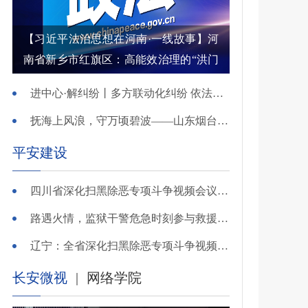
【习近平法治思想在河南·一线故事】河
南省新乡市红旗区：高能效治理的“洪门
密码”
进中心·解纠纷丨多方联动化纠纷 依法调解护农耕
抚海上风浪，守万顷碧波——山东烟台把矛盾化解在微澜未起时
平安建设
四川省深化扫黑除恶专项斗争视频会议召开 于立军出席并讲话
路遇火情，监狱干警危急时刻参与救援显身手！
辽宁：全省深化扫黑除恶专项斗争视频会议召开
长安微视
|
网络学院