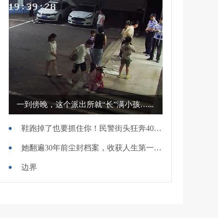
一到傍晚，这个派出所就“长”满小孩…...
鞋跑掉了也要抓住你！民警街头狂奔400米擒贼
她翻遍30年前尘封档案，收获人生第一面锦旗
边界