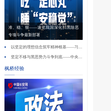
准、稳、狠——速览我国深化扫黑除恶
专项斗争最新部署
以坚定的理想信念筑牢精神根基——习近平党建思想理论品格系列述评之一
坚定不移与黑恶势力斗争到底——中央政法委负责同志就开展深化扫黑除恶专项斗争有关问题答记者问
枫桥经验