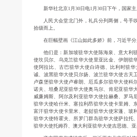
新华社北京1月30日电1月30日下午，国
人民大会堂北门外，礼兵分列两侧，号手
拾级而上。
在巨幅壁画《江山如此多娇》前，习近平分
他们是：新加坡驻华大使陈海泉、意大利
使坎贝尔、乌克兰驻华大使里亚比金、伊朗驻
使阿拉比、古巴驻华大使白诗德、比利时驻华
诚、波黑驻华大使贝尔扬、波兰驻华大使古天
卢森堡驻华大使卢睿朗、厄瓜多尔驻华大使科
诺夫、坦桑尼亚驻华大使奥马尔、肯尼亚驻华
威廉姆斯、阿尔及利亚驻华大使拉赫桑、罗马
驻华大使哈什米、塞拉利昂驻华大使卡里姆、
富汗驻华大使卡里米、老挝驻华大使宋蓬、玻
驻华大使特霍夫、所罗门群岛驻华大使萨拉托
驻华大使托姆乔、澳大利亚驻华大使吉思德、亚