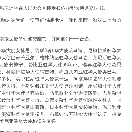
家主席习近平在人民大会堂接受42位驻华大使递交国书。
吹响迎宾号角。使节们相继抵达，穿过旗阵，沿汉白玉台阶
别接受使节们递交国书，并同他们一一合影。
驻华大使安博思、阿联酋驻华大使哈马迪、尼加拉瓜驻华大
华大使巴赫蒂亚尔、格林纳达驻华大使马岩、突尼斯驻华大
大使安博宁、赞比亚驻华大使齐乌卢、瑞典驻华大使欧思
卫、科威特驻华大使纳吉姆、赤道几内亚驻华大使奥巴马、
尔多瓦、洪都拉斯驻华大使蒙卡达、阿塞拜疆驻华大使胡赛
大使贝特、哥斯达黎加驻华大使奥尔图诺、牙买加驻华大使
尼亚驻华大使马克西姆、马来西亚驻华大使诺曼、巴基斯坦
东帝汶驻华大使罗瑞、白俄罗斯驻华大使切尔维亚科夫、阿
利维亚驻华大使西莱斯、日本驻华大使金杉宪治、保加利亚
、斐济驻华大使李振凡、布基纳法索驻华大使毕达伍、捷克
美尼亚驻华大使格沃尔克扬。