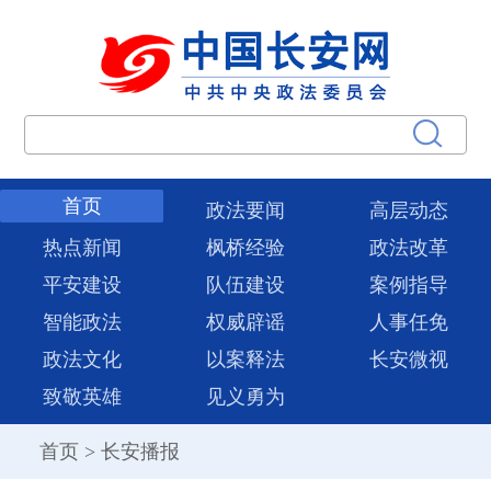
首页
政法要闻
高层动态
热点新闻
枫桥经验
政法改革
平安建设
队伍建设
案例指导
智能政法
权威辟谣
人事任免
政法文化
以案释法
长安微视
致敬英雄
见义勇为
首页
>
长安播报