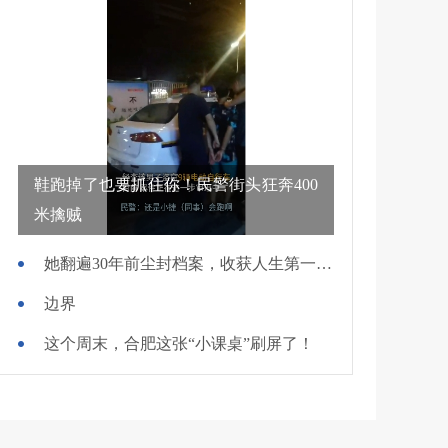
鞋跑掉了也要抓住你！民警街头狂奔400
米擒贼
她翻遍30年前尘封档案，收获人生第一面锦旗
边界
这个周末，合肥这张“小课桌”刷屏了！