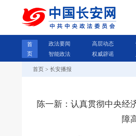
政法要闻
高层动态
首
页
智能政法
权威辟谣
首页
>
长安播报
陈一新：认真贯彻中央经
障