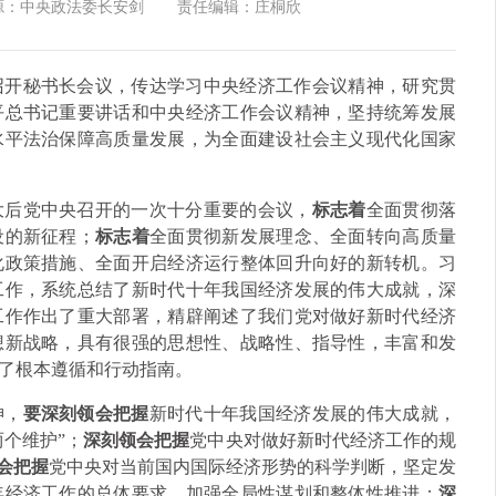
源：中央政法委长安剑
责任编辑：庄桐欣
持召开秘书长会议，传达学习中央经济工作会议精神，研究贯
平总书记重要讲话和中央经济工作会议精神，坚持统筹发展
水平法治保障高质量发展，为全面建设社会主义现代化国家
大后党中央召开的一次十分重要的会议，
标志着
全面贯彻落
设的新征程；
标志着
全面贯彻新发展理念、全面转向高质量
化政策措施、全面开启经济运行整体回升向好的新转机。习
工作，系统总结了新时代十年我国经济发展的伟大成就，深
工作作出了重大部署，精辟阐述了我们党对做好新时代经济
想新战略，具有很强的思想性、战略性、指导性，丰富和发
了根本遵循和行动指南。
神，
要深刻领会把握
新时代十年我国经济发展的伟大成就，
两个维护”；
深刻领会把握
党中央对做好新时代经济工作的规
会把握
党中央对当前国内国际经济形势的科学判断，坚定发
年经济工作的总体要求，加强全局性谋划和整体性推进；
深