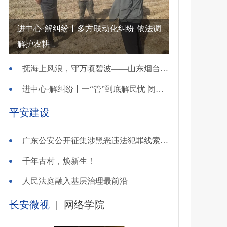
进中心·解纠纷丨多方联动化纠纷 依法调
解护农耕
抚海上风浪，守万顷碧波——山东烟台把矛盾化解在微澜未起时
进中心·解纠纷丨一“管”到底解民忧 闭环调处化纠纷
平安建设
广东公安公开征集涉黑恶违法犯罪线索，26个举报电话公布
千年古村，焕新生！
人民法庭融入基层治理最前沿
长安微视
|
网络学院