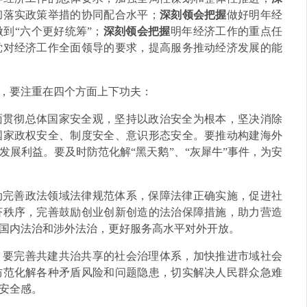
彻落实政策举措的协同配合水平；
深刻领会把握
做好明年经
到“六个更好统筹”；
深刻领会把握
明年经济工作的重点任
党对经济工作全面领导的要求，提高服务推动经济发展的能
，要注重在四个方面上下功夫：
面贯彻总体国家安全观，坚持以政治安全为根本，坚决消除
国家政权安全、制度安全、意识形态安全。要推动构建海外
展利益。要及时防范化解“黑天鹅”、“灰犀牛”事件，为安
动完善政法领域法律规范体系，保障法律正确实施，促进社
济秩序，完善鼓励创业创新创造的法治保障措施，助力营造
国内法治和涉外法治，更好服务高水平对外开放。
。
要完善共建共治共享的社会治理体系，加快推进市域社会
防范化解各种矛盾风险和问题隐患，切实解决人民群众急难
安全感。