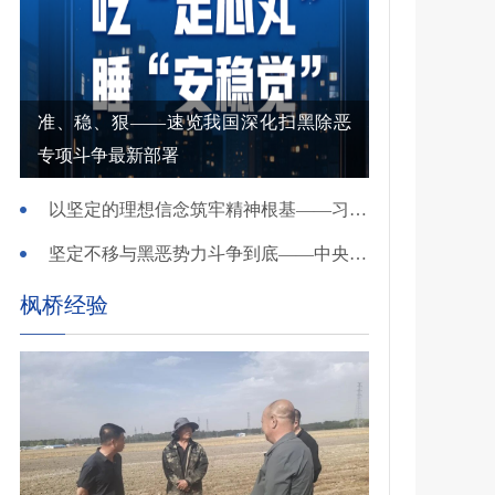
准、稳、狠——速览我国深化扫黑除恶
专项斗争最新部署
以坚定的理想信念筑牢精神根基——习近平党建思想理论品格系列述评之一
坚定不移与黑恶势力斗争到底——中央政法委负责同志就开展深化扫黑除恶专项斗争有关问题答记者问
枫桥经验