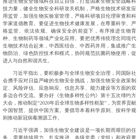
推进生物安全领域科技自立自强，打造国家生物安全战略科
技力量，健全生物安全科研攻关机制，严格生物技术研发应
用监管，加强生物实验室管理，严格科研项目伦理审查和科
学家道德教育。要促进生物技术健康发展，在尊重科学、严
格监管、依法依规、确保安全的前提下，有序推进生物育
种、生物制药等领域产业化应用。要把优秀传统理念同现代
生物技术结合起来，中西医结合、中西药并用，集成推广生
物防治、绿色防控技术和模式，协同规范抗菌药物使用，促
进人与自然和谐共生。
习近平指出，要积极参与全球生物安全治理，同国际社
会携手应对日益严峻的生物安全挑战，加强生物安全政策制
定、风险评估、应急响应、信息共享、能力建设等方面的双
多边合作交流。要办好《生物多样性公约》第十五次缔约方
大会，推动制定“2020年后全球生物多样性框架”，为世界贡献
中国智慧、提供中国方案。要倡导本着科学原则、按科学规
则推动新冠病毒溯源工作。
习近平强调，加强生物安全建设是一项长期而艰巨的任
务，需要持续用力、扎实推进。各级党委（党组）和政府要