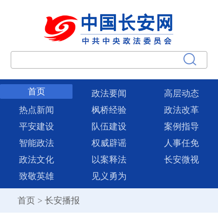
首页
政法要闻
高层动态
热点新闻
枫桥经验
政法改革
平安建设
队伍建设
案例指导
智能政法
权威辟谣
人事任免
政法文化
以案释法
长安微视
致敬英雄
见义勇为
首页
>
长安播报