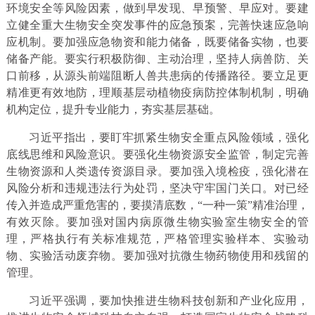
环境安全等风险因素，做到早发现、早预警、早应对。要建
立健全重大生物安全突发事件的应急预案，完善快速应急响
应机制。要加强应急物资和能力储备，既要储备实物，也要
储备产能。要实行积极防御、主动治理，坚持人病兽防、关
口前移，从源头前端阻断人兽共患病的传播路径。要立足更
精准更有效地防，理顺基层动植物疫病防控体制机制，明确
机构定位，提升专业能力，夯实基层基础。
习近平指出，要盯牢抓紧生物安全重点风险领域，强化
底线思维和风险意识。要强化生物资源安全监管，制定完善
生物资源和人类遗传资源目录。要加强入境检疫，强化潜在
风险分析和违规违法行为处罚，坚决守牢国门关口。对已经
传入并造成严重危害的，要摸清底数，“一种一策”精准治理，
有效灭除。要加强对国内病原微生物实验室生物安全的管
理，严格执行有关标准规范，严格管理实验样本、实验动
物、实验活动废弃物。要加强对抗微生物药物使用和残留的
管理。
习近平强调，要加快推进生物科技创新和产业化应用，